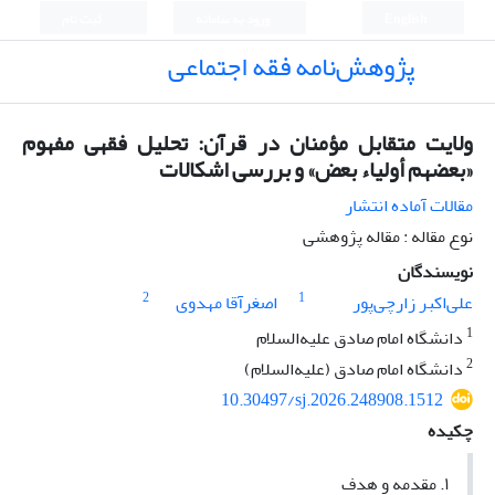
English
ورود به سامانه
ثبت نام
پژوهش‌نامه فقه اجتماعی
ولایت متقابل مؤمنان در قرآن: تحلیل فقهی مفهوم
«بعضهم أولیاء بعض» و بررسی اشکالات
مقالات آماده انتشار
نوع مقاله : مقاله پژوهشی
نویسندگان
2
1
علی‌‌اکبر زارچی‌پور
اصغرآقا مهدوی
1
دانشگاه امام صادق علیه‌السلام
2
دانشگاه امام صادق (علیه‌السلام)
10.30497/sj.2026.248908.1512
چکیده
۱. مقدمه و هدف