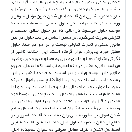
عده‌ای تمامی دیون و تعهدات را، چه این تعهدات قراردادی
باشند و یا غیر قراردادی، در قاعده «حال شدن دیون مؤجل»
جای داده و مشمول این قاعده (حال شدن دیون مؤجل متوفی و
ورشکسته) دانسته­اند. در حلول نسبی، تخفیفات مقتضیه
موجب حلول می‌شود در حالی که در حلول مطلق، تخفیف و
تنزیلی صورت نمی‌گیرد. بر همین اساس در باب حلول در بین
قانون مدنی و تجارت تفاوتی نیست و در هر دو مبنا، حلول
مطلق مورد پذیرش قرار گرفته است. این اختلاف ناشی از
نگرش متفاوت فقها و علمای حقوق به معنا و مفهوم دین و تعهد
می­باشد. نظریه مختار در فقه امامیه آن است که احتمال تضییع
حقوق دائن توسط وراث و نیز استناد به قاعده لاضرر در این
زمینه قابلیت استناد ندارد؛ زیرا اولاً ضایع شدن اموال و ترکه
به وسیله وارث جنبه احتمالی دارد و قابل اعتنا نمی‌باشد و لذا
مفید علم است. ثانیاً همان احتمال - تضییع اموال - توسط خود
مدیون و قبل از فوت نیز وجود دارد، زیرا اموال مدیون نیز
وثیقه عمومی طلب بستانکاران است. لذا به صرف احتمال ضایع
شدن اموال توسط ورثه نمی‌توان به استناد قاعده لاضرر و در
دفاع از دائن حکم به حلول اجل داد. لذا طبق قاعده «
للاجل
قسط من الثمن
»، طرف مقابل متوفی به عنوان متعهدله اجل،