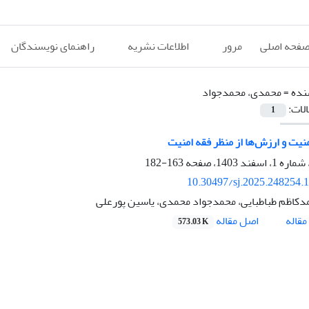
فحه اصلی
مرور
اطلاعات نشریه
راهنمای نویسندگان
نده =
محمدی، محمدجواد
الات:
1
منیت و ارزش‌ها از منظر فقه امنیت
163-182
10.30497/sj.2025.248254.
کاظم طباطبایی، محمدجواد محمدی، یاسین پورعلی
اصل مقاله
قاله
573.03 K