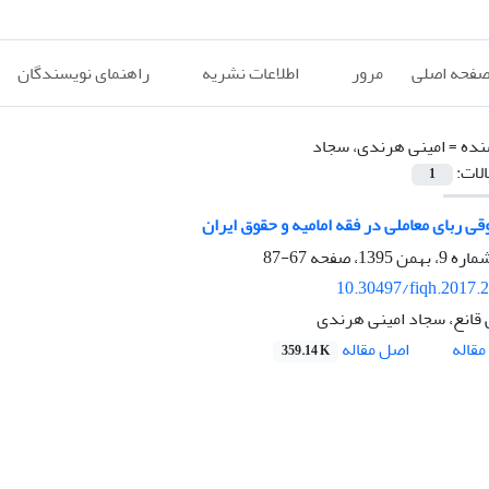
فحه اصلی
مرور
اطلاعات نشریه
راهنمای نویسندگان
نده =
امینی هرندی، سجاد
الات:
1
ی ربای معاملی در فقه امامیه و حقوق ایران
67-87
10.30497/fiqh.2017.
قانع، سجاد امینی هرندی
اصل مقاله
قاله
359.14 K